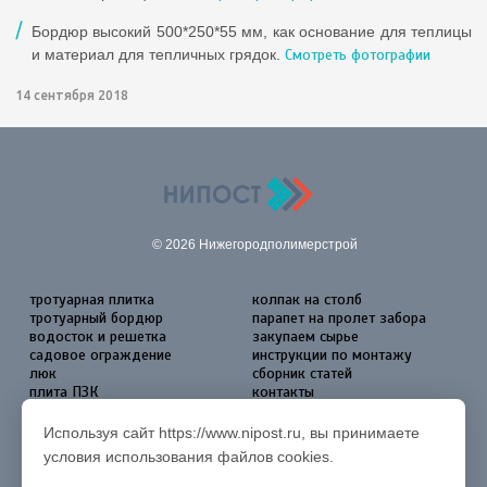
Бордюр высокий 500*250*55 мм, как основание для теплицы
и материал для тепличных грядок.
Смотреть фотографии
14 сентября 2018
© 2026 Нижегородполимерстрой
тротуарная плитка
колпак на столб
тротуарный бордюр
парапет на пролет забора
водосток и решетка
закупаем сырье
садовое ограждение
инструкции по монтажу
люк
сборник статей
плита ПЗК
контакты
Согласие на обработку
персональных данных
Используя сайт https://www.nipost.ru, вы принимаете
условия использования файлов cookies.