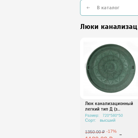
В каталог
Люки канализа
Люк канализационный
легкий тип Д (з...
Размер:
720*580*50
Сорт:
высший
-17%
1350.00 ₽
-