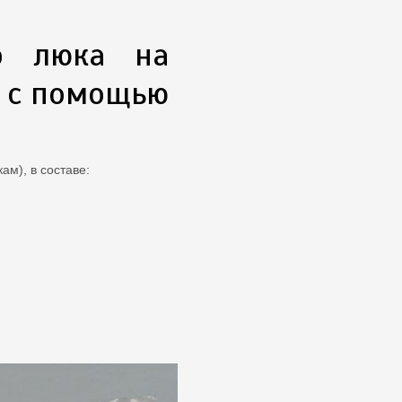
го люка на
м с помощью
ам), в составе: