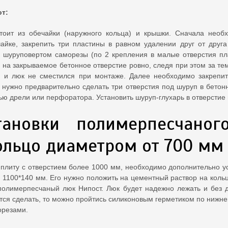
т:
оит из обечайки (наружного кольца) и крышки. Сначала необ
айке, закрепить три пластины в равном удалении друг от друга 
 шуруповертом саморезы (по 2 крепления в малые отверстия пл
у на закрываемое бетонное отверстие ровно, следя при этом за те
 и люк не сместился при монтаже. Далее необходимо закрепит
о нужно предварительно сделать три отверстия под шуруп в бето
ю дрели или перфоратора. Установить шуруп-глухарь в отверстие 
тановки полимерпесчано
ольцо диаметром от 700 мм
 плиту с отверстием более 1000 мм, необходимо дополнительно 
 1100*140 мм. Его нужно положить на цементный раствор на кольц
полимерпесчаный люк Нипост. Люк будет надежно лежать и без 
тся сделать, то можно пройтись силиконовым герметиком по нижне
орезами.