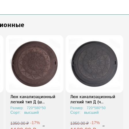
ционные
Люк канализационный
Люк канализационный
легкий тип Д (ш...
легкий тип Д (ч...
Размер:
720*580*50
Размер:
720*580*50
Сорт:
высший
Сорт:
высший
-17%
-17%
1350.00 ₽
1350.00 ₽
-
-