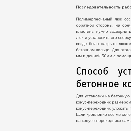
Последовательность рабо
Полимерпесчаный люк сост
обратной стороны, на обеч
пластины нужно засверлить
люк и установить его сверх
везде было накрыто люком
бетонном кольце. Для этог
мм и длиной 50мм с помощь
Способ ус
бетонное к
Для установки на бетонную
конус-переходник размером
конус-переходник уложить 
Если крепление все же хоче
на конусе-переходнике сам