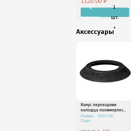
1120.00 ₽
В
1
корзину
шт.
+
Аксессуары
Конус переходник
колодца полимерпес...
Размер:
1055*140
Сорт:
-15%