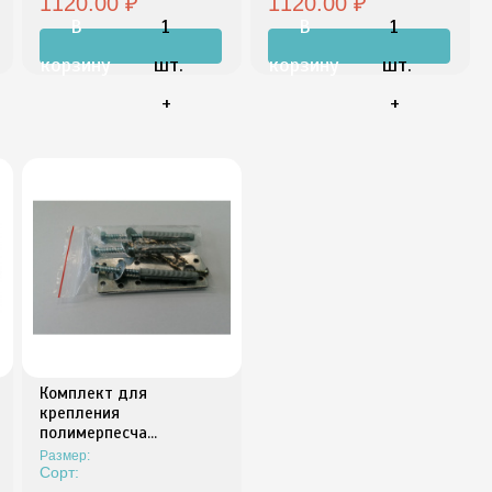
1120.00 ₽
1120.00 ₽
В
1
В
1
корзину
шт.
корзину
шт.
+
+
Комплект для
крепления
полимерпесча...
Размер:
Сорт: