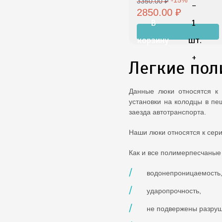
3350.00 ₽
-
2850.00 ₽
В
1
корзину
шт.
+
Легкие по
Данные люки относятся к 
установки на колодцы в пеш
заезда автотранспорта.
Наши люки относятся к сери
Как и все полимерпесчаные
водонепроницаемость
ударопрочность,
не подвержены разруш