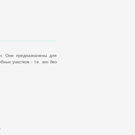
нн. Они предназначены для
ных участков - т.е. зон без
,