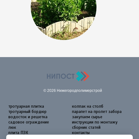
© 2026 Нижегородполимерстрой
тротуарная плитка
колпак на столб
тротуарный бордюр
парапет на пролет забора
водосток и решетка
закупаем сырье
садовое ограждение
инструкции по монтажу
люк
сборник статей
плита ПЗК
контакты
Согласие на обработку