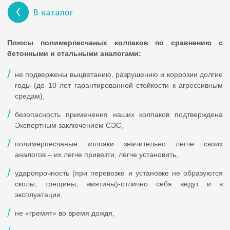
Рисунок:
«Соты»
В каталог
Наличие:
в наличии
Плюсы полимерпесчаных колпаков по сравнению с
Основа композита:
песок
бетонными и стальными аналогами:
Связующее:
полиэтилен высокого давления (ПВД)
не подвержены выцветанию, разрушению и коррозии долгие
годы (до 10 лет гарантированной стойкости к агрессивным
Назначение:
Защита и украшение кирпичных столбов
средам),
Отличительные особенности материала:
с капельником
(отсекать воду от столба), легкий, прочный,
безопасность применения наших колпаков подтверждена
долговечный, удобный монтаж
Экспертным заключением СЭС,
Оплата и доставка:
условия
полимерпесчаные колпаки значительно легче своих
аналогов – их легче привезти, легче установить,
Отзывы:
читать
ударопрочность (при перевозке и установке не образуются
Доставка в регионы:
транспортными компаниями
сколы, трещины, вмятины)-отлично себя ведут и в
эксплуатации,
Гигиенический сертификат:
есть
не «гремят» во время дождя,