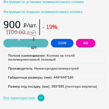
Инструкция по установке полимерпесчаного колпака
Инструкция по покраске полимерпесчаного колпака
900
Нижегородполимерстрой
Р
/шт.
RU
- 19
%
Нижний
-
1100.00
Р
/шт.
Новгород,
Россия
В
1
603005
OZON
WB
9,
корзину
шт.
Чебоксарская
(831)
+
Полное наименование:
Колпак на столб
215-
полимерпесчаный зеленый
90-
36
Производитель:
Нижегородполимерстрой
Габаритные размеры, (мм):
440*440*160
Размер под посадку, (мм):
385*385 (полтора кирпича)
Вес (кг):
5,5
Все характеристики
Цвет:
«Зеленый RAL 6002»