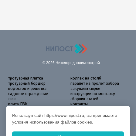
© 2026 Нижегородполимерстрой
тротуарная плитка
колпак на столб
тротуарный бордюр
парапет на пролет забора
водосток и решетка
закупаем сырье
садовое ограждение
инструкции по монтажу
люк
сборник статей
плита ПЗК
контакты
Согласие на обработку
персональных данных
Используя сайт https://www.nipost.ru, вы принимаете
условия использования файлов cookies.