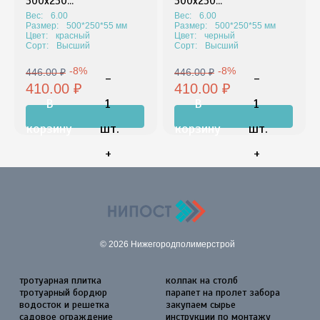
500х250...
500х250...
Вес:
6.00
Вес:
6.00
Размер:
500*250*55 мм
Размер:
500*250*55 мм
Цвет:
красный
Цвет:
черный
Сорт:
Высший
Сорт:
Высший
-8%
-8%
446.00 ₽
446.00 ₽
-
-
410.00 ₽
410.00 ₽
В
1
В
1
корзину
шт.
корзину
шт.
+
+
© 2026 Нижегородполимерстрой
тротуарная плитка
колпак на столб
тротуарный бордюр
парапет на пролет забора
водосток и решетка
закупаем сырье
садовое ограждение
инструкции по монтажу