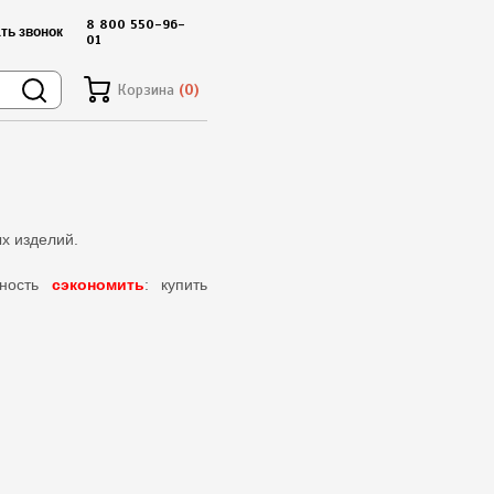
8 800 550-96-
ть звонок
01
Корзина
(0)
х изделий.
жность
сэкономить
: купить