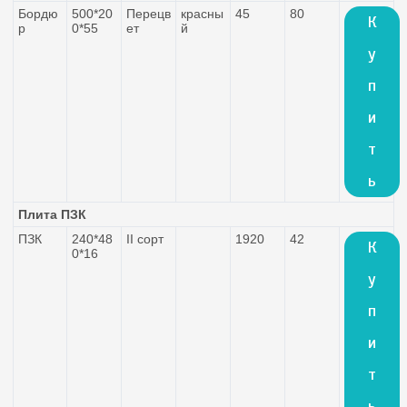
Бордю
500*20
Перецв
красны
45
80
К
р
0*55
ет
й
у
п
и
т
ь
Плита ПЗК
ПЗК
240*48
II сорт
1920
42
К
0*16
у
п
и
т
ь