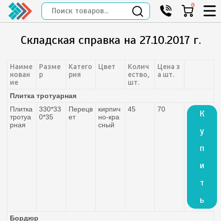
0
Складская справка на 27.10.2017 г.
Наиме
Разме
Катего
Цвет
Колич
Цена з
нован
р
рия
ество,
а шт.
ие
шт.
Плитка тротуарная
Плитка
330*33
Перецв
кирпич
45
70
К
тротуа
0*35
ет
но-кра
рная
сный
у
п
и
т
ь
Бордюр