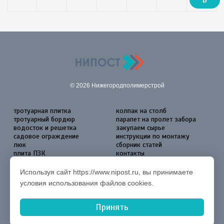
© 2026 Нижегородполимерстрой
тротуарная плитка
колпак на столб
тротуарный бордюр
парапет на пролет забора
водосток и решетка
закупаем сырье
садовое ограждение
инструкции по монтажу
люк
сборник статей
плита ПЗК
контакты
Согласие на обработку
персональных данных
Используя сайт https://www.nipost.ru, вы принимаете
условия использования файлов cookies.
Принять