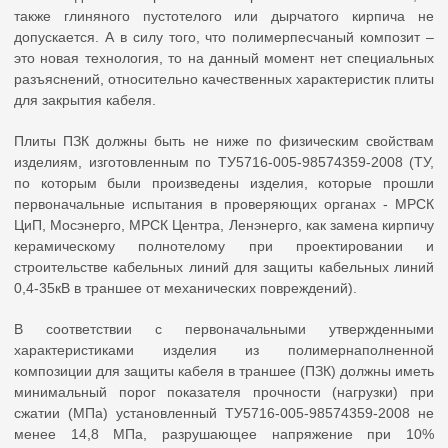
также глиняного пустотелого или дырчатого кирпича не
допускается. А в силу того, что полимерпесчаный композит –
это новая технология, то на данный момент нет специальных
разъяснений, относительно качественных характеристик плиты
для закрытия кабеля.
Плиты ПЗК должны быть не ниже по физическим свойствам
изделиям, изготовленным по ТУ5716-005-98574359-2008 (ТУ,
по которым были произведены изделия, которые прошли
первоначальные испытания в проверяющих органах - МРСК
ЦиП, Мосэнерго, МРСК Центра, Ленэнерго, как замена кирпичу
керамическому полнотелому при проектировании и
строительстве кабельных линий для защиты кабельных линий
0,4-35кВ в траншее от механических повреждений).
В соответствии с первоначальными утвержденными
характеристиками изделия из полимернаполненной
композиции для защиты кабеля в траншее (ПЗК) должны иметь
минимальный порог показателя прочности (нагрузки) при
сжатии (МПа) установленный ТУ5716-005-98574359-2008 не
менее 14,8 МПа, разрушающее напряжение при 10%