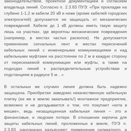
законодательством, проектной документацией и согласием
владельца линий. Согласно п. 2.3.83 ПУЭ: «При прокладке на
глубине 1-1,2 м кабели 20 кВ и ниже (кроме кабелей городских
электросетей) допускается не защищать от механических
повреждений. Кабели до 1 кВ должны иметь такую защиту
лишь на участках, где вероятны механические повреждения
(например, в местах частых раскопок). Не допускается
применение сигнальных лент в местах пересечений
кабельных линий с инженерными коммуникациями и над
кабельными муфтами на расстоянии по 2 м в каждую сторону
от пересекаемой коммуникации или муфты, а также на
подходах линий к распределительным устройствам и
подстанциям в радиусе 5 м…»
В остальных же случаях линия должна быть надежно
защищена. Приобретая заведомо некачественную кабельную
плитку (ее же в землю закапывать!) монтажное предприятие,
возможно и не догадывается о том, что покупает «кота в
мешке», ведь незащищенная кабельная линия – это и
финансовые, и людские потери. В отношении кирпича для
защиты кабельных линий, проложенных в земле, ПУЭ п.
2.3.83. однозначно разъясняет: применение силикатного, а