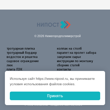
© 2026 Нижегородполимерстрой
тротуарная плитка
колпак на столб
тротуарный бордюр
парапет на пролет забора
водосток и решетка
закупаем сырье
садовое ограждение
инструкции по монтажу
люк
сборник статей
плита ПЗК
контакты
Согласие на обработку
персональных данных
Используя сайт https://www.nipost.ru, вы принимаете
условия использования файлов cookies.
Принять
©
Web Механика
- создание сайтов, 2026