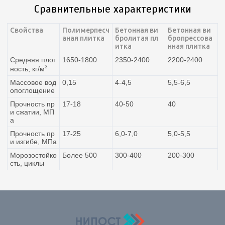
Сравнительные характеристики
Свойства
Полимерпесч
Бетонная ви
Бетонная ви
аная плитка
бролитая пл
бропрессова
итка
нная плитка
Средняя плот
1650-1800
2350-2400
2200-2400
3
ность, кг/м
Массовое вод
0,15
4-4,5
5,5-6,5
опоглощение
Прочность пр
17-18
40-50
40
и сжатии, МП
а
Прочность пр
17-25
6,0-7,0
5,0-5,5
и изгибе, МПа
Морозостойко
Более 500
300-400
200-300
сть, циклы