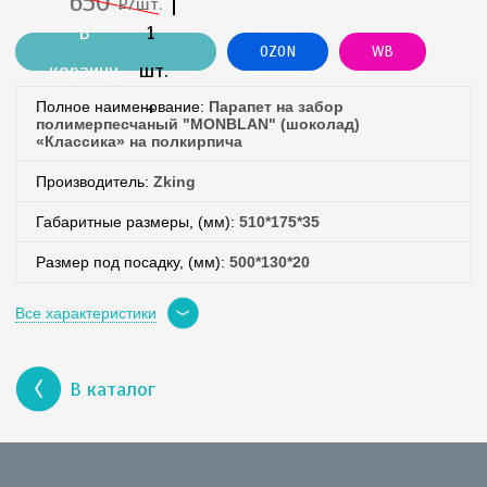
650
Р
/шт.
Новгород,
Россия
В
1
603005
OZON
WB
9,
корзину
шт.
Чебоксарская
(831)
+
Полное наименование:
Парапет на забор
215-
полимерпесчаный "MONBLAN" (шоколад)
90-
«Классика» на полкирпича
36
Производитель:
Zking
Габаритные размеры, (мм):
510*175*35
Размер под посадку, (мм):
500*130*20
Вес (кг):
1,6
Все характеристики
Цвет:
«Шоколад RAL 8017»
Форма:
«Классика»
В каталог
Наличие:
в наличии
Основа композита:
песок