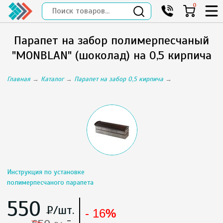
0
Парапет на забор полимерпесчаный
"MONBLAN" (шоколад) на 0,5 кирпича
Главная
→
Каталог
→
Парапет на забор 0,5 кирпича
→
Инструкция по установке
полимерпесчаного парапета
550
Нижегородполимерстрой
Р
/шт.
RU
- 16
%
Нижний
-